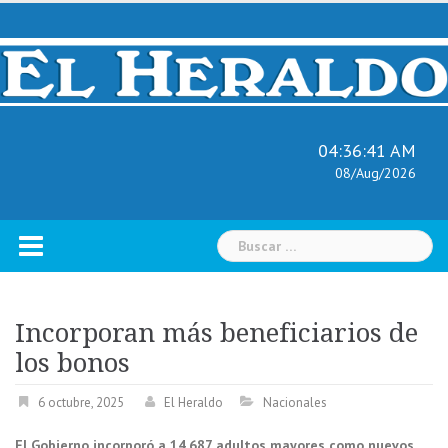
Skip
to
content
04:36:42 AM
08/Aug/2026
Buscar:
Incorporan más beneficiarios de
los bonos
6 octubre, 2025
El Heraldo
Nacionales
El Gobierno incorporó a 14.687 adultos mayores como nuevos