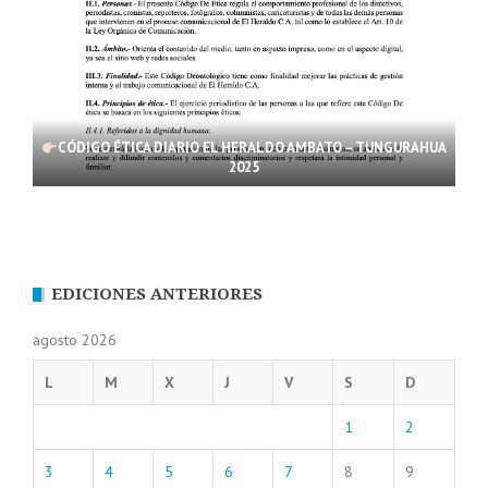
CÓDIGO ÉTICA DIARIO EL HERALDO AMBATO – TUNGURAHUA
2025
EDICIONES ANTERIORES
agosto 2026
L
M
X
J
V
S
D
1
2
3
4
5
6
7
8
9