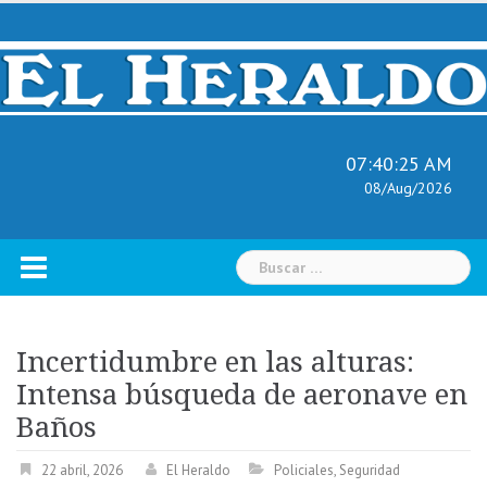
Skip
to
content
07:40:26 AM
08/Aug/2026
Buscar:
Incertidumbre en las alturas:
Intensa búsqueda de aeronave en
Baños
22 abril, 2026
El Heraldo
Policiales
,
Seguridad