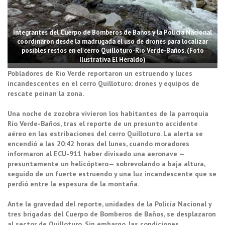
Integrantes del Cuerpo de Bomberos de Baños y la Policía Nacional
coordinaron desde la madrugada el uso de drones para localizar
posibles restos en el cerro Quilloturo-Río Verde-Baños. (Foto
Ilustrativa El Heraldo)
Pobladores de Río Verde reportaron un estruendo y luces
incandescentes en el cerro Quilloturo; drones y equipos de
rescate peinan la zona.
Una noche de zozobra vivieron los habitantes de la parroquia
Río Verde-Baños, tras el reporte de un presunto accidente
aéreo en las estribaciones del cerro Quilloturo. La alerta se
encendió a las 20:42 horas del lunes, cuando moradores
informaron al ECU-911 haber divisado una aeronave —
presuntamente un helicóptero— sobrevolando a baja altura,
seguido de un fuerte estruendo y una luz incandescente que se
perdió entre la espesura de la montaña.
Ante la gravedad del reporte, unidades de la Policía Nacional y
tres brigadas del Cuerpo de Bomberos de Baños, se desplazaron
al sector de Quilloturo. Sin embargo, las condiciones