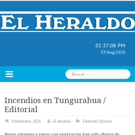
Skip
to
content
01:37:09 PM
07/Aug/2026
Buscar:
Incendios en Tungurahua /
Editorial
9 diciembre, 2025
El Heraldo
Editorial
,
Opinión
Varios páramos y zonas con vegetación han sido objeto de