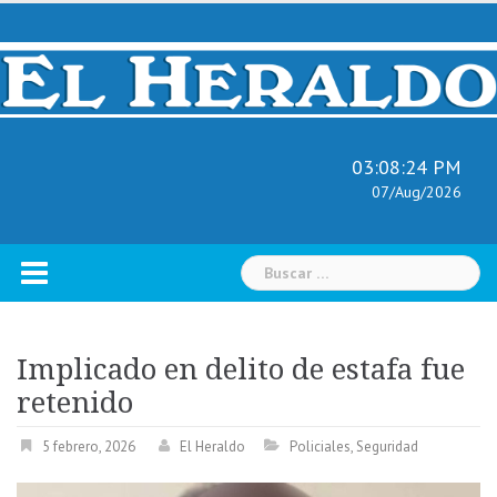
Skip
to
content
03:08:25 PM
07/Aug/2026
Buscar:
Implicado en delito de estafa fue
retenido
5 febrero, 2026
El Heraldo
Policiales
,
Seguridad