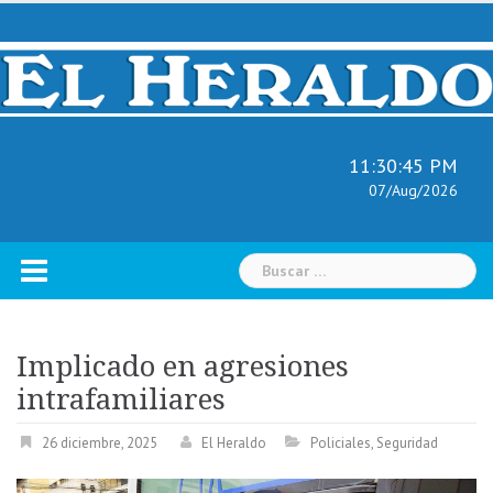
Skip
to
content
11:30:46 PM
07/Aug/2026
Buscar:
Implicado en agresiones
intrafamiliares
26 diciembre, 2025
El Heraldo
Policiales
,
Seguridad