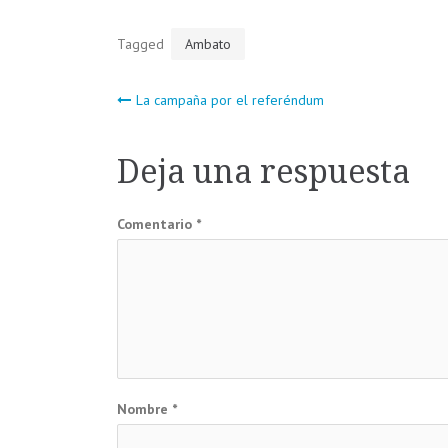
Tagged
Ambato
Navegación
La campaña por el referéndum
de
Deja una respuesta
entradas
Comentario
*
Nombre
*