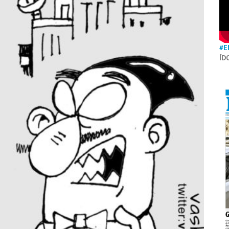
#E
ÍD