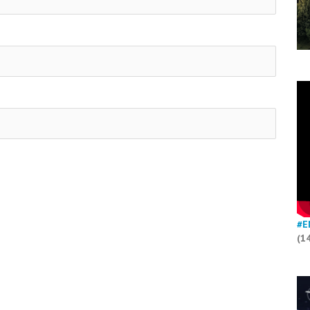
#E
(1