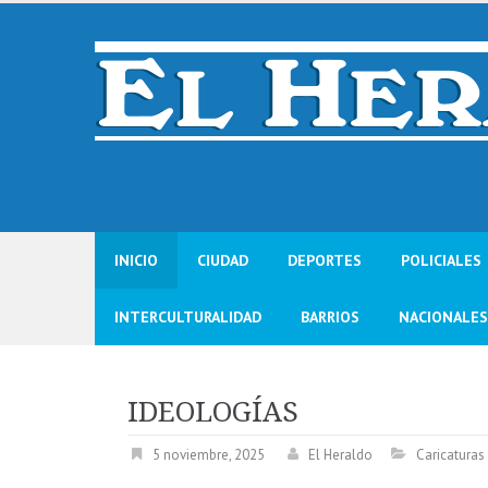
Skip
to
content
INICIO
CIUDAD
DEPORTES
POLICIALES
INTERCULTURALIDAD
BARRIOS
NACIONALES
IDEOLOGÍAS
5 noviembre, 2025
El Heraldo
Caricaturas