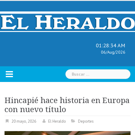
Skip
to
content
01:28:35 AM
06/Aug/2026
Buscar:
Hincapié hace historia en Europa
con nuevo título
20 mayo, 2026
El Heraldo
Deportes