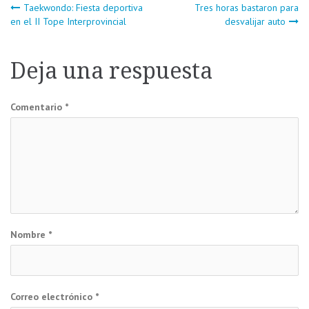
Navegación
Taekwondo: Fiesta deportiva
Tres horas bastaron para
en el II Tope Interprovincial
desvalijar auto
de
Deja una respuesta
entradas
Comentario
*
Nombre
*
Correo electrónico
*