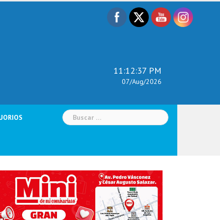
11:12:38 PM
07/Aug/2026
Buscar:
UORIOS