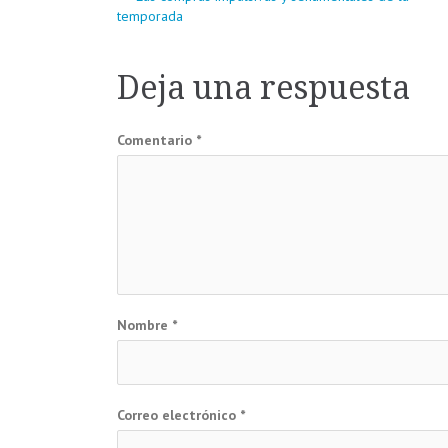
Navegación
temporada
de
Deja una respuesta
entradas
Comentario
*
Nombre
*
Correo electrónico
*