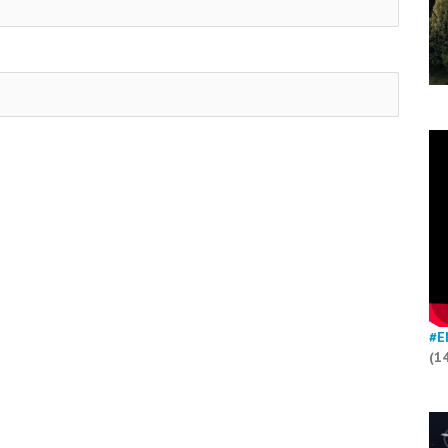
#E
(1