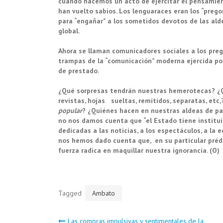
cuando hacemos un acto de ejercitar el pensamien
han vuelto sabios. Los lenguaraces eran los “prego
para “engañar” a los sometidos devotos de las alde
global.
Ahora se llaman comunicadores sociales a los pre
trampas de la “comunicación” moderna ejercida po
de prestado.
¿Qué sorpresas tendrán nuestras hemerotecas? ¿Qu
revistas, hojas sueltas, remitidos, separatas, etc
popular
? ¿Quiénes hacen en nuestras aldeas de pa
no nos damos cuenta que “el Estado tiene institui
dedicadas a las noticias, a los espectáculos, a la
nos hemos dado cuenta que, en su particular prédic
fuerza radica en maquillar nuestra ignorancia. (O)
Tagged
Ambato
Las compras impulsivas y sentimentales de la