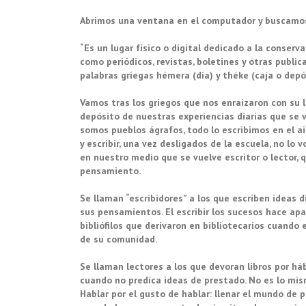
Abrimos una ventana en el computador y buscamos
“Es un lugar físico o digital dedicado a la conser
como periódicos, revistas, boletines y otras publi
palabras griegas hémera (día) y théke (caja o depó
Vamos tras los griegos que nos enraizaron con su 
depósito de nuestras experiencias diarias que se 
somos pueblos ágrafos, todo lo escribimos en el a
y escribir, una vez desligados de la escuela, no lo
en nuestro medio que se vuelve escritor o lector, q
pensamiento.
Se llaman “escribidores” a los que escriben ideas 
sus pensamientos. El escribir los sucesos hace apar
bibliófilos que derivaron en bibliotecarios cuando 
de su comunidad.
Se llaman lectores a los que devoran libros por háb
cuando no predica ideas de prestado. No es lo mism
Hablar por el gusto de hablar: llenar el mundo de 