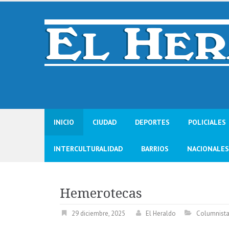
Skip
to
content
INICIO
CIUDAD
DEPORTES
POLICIALES
INTERCULTURALIDAD
BARRIOS
NACIONALES
Hemerotecas
29 diciembre, 2025
El Heraldo
Columnist