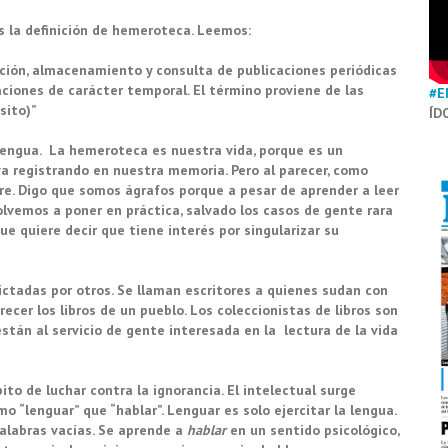
 la definición de hemeroteca. Leemos:
vación, almacenamiento y consulta de publicaciones periódicas
caciones de carácter temporal. El término proviene de las
#E
sito)”
ÍD
lengua. La hemeroteca es nuestra vida, porque es un
va registrando en nuestra memoria. Pero al parecer, como
ire. Digo que somos ágrafos porque a pesar de aprender a leer
 volvemos a poner en práctica, salvado los casos de gente rara
ue quiere decir que tiene interés por singularizar su
dictadas por otros. Se llaman escritores a quienes sudan con
ecer los libros de un pueblo. Los coleccionistas de libros son
están al servicio de gente interesada en la lectura de la vida
ito de luchar contra la ignorancia. El intelectual surge
o “lenguar” que “hablar”. Lenguar es solo ejercitar la lengua.
palabras vacías. Se aprende a
hablar
en un sentido psicológico,