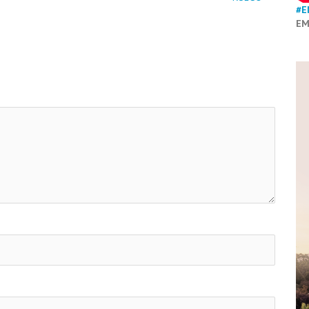
#E
EM