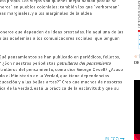
to propio. Los viejos son quienes mejor hablan porque se
neros” en pueblos coloniales; también los que “verborrean”
as marginales, y a los marginales de la aldea
goneros que dependen de ideas prestadas. He aquí una de las
r las academias a los comunicadores sociales que lenguan
é pensamientos se han publicado en periódicos, folletos,
DE
,? ¿Son nuestros periodistas
patrulleros del pensamiento
trulleros del pensamiento, como dice George Orwell? ¿Acaso
do el Ministerio de la Verdad, que tiene dependencias
 educación y a las bellas artes?” Creo que muchos de nosotros
a de la verdad, está la práctica de la esclavitud; y que su
RUEGO