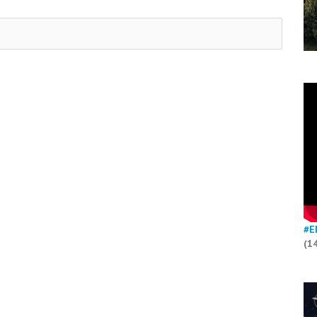
#E
(1