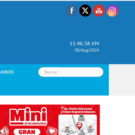
11:46:39 AM
08/Aug/2026
Buscar:
UORIOS