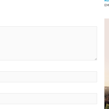
#E
EM