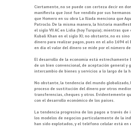
Ciertamente, no se puede con certeza decir en donde
manifiesta que José fue vendido por sus hermanos 
que Homero en su obra La Iliada menciona que Aqui
Patroclo. De la misma manera, la historia manifie
el siglo VII AC en Lidia (hoy Turquía); mientras que
Kubali Khan en el siglo XI; no obstante, no es sino
dinero para realizar pagos, pues en el año 1694 el 
en día el valor del dinero se mide por el número d
El desarrollo de la economía está estrechamente li
de un bien convencional, de aceptación general y g
intercambio de bienes y servicios a lo largo de la 
No obstante, la tendencia del mundo globalizado, l
proceso de sustitución del dinero por otros medios
transferencias, cheques y otros. Evidentemente q
con el desarrollo económico de los países.
La tendencia progresiva de los pagos a través de i
los modelos de negocios particularmente de la ind
han sido explotados, y el teléfono celular está en