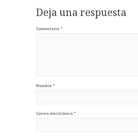
de
Deja una respuesta
entradas
Comentario
*
Nombre
*
Correo electrónico
*