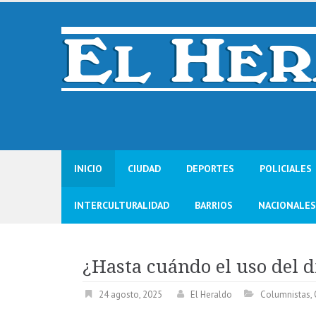
Skip
to
content
INICIO
CIUDAD
DEPORTES
POLICIALES
INTERCULTURALIDAD
BARRIOS
NACIONALES
¿Hasta cuándo el uso del 
24 agosto, 2025
El Heraldo
Columnistas
,