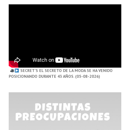
SECRET’S EL SECRETO DE LA MODA SE HA VENIDO
POSICIONANDO DURANTE 43 AÑOS. (05-08-2026)