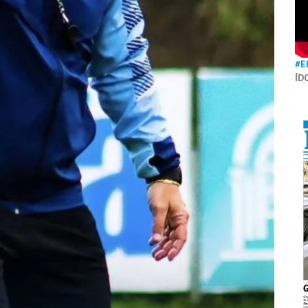
#E
ÍD