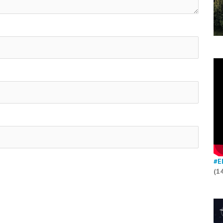
#E
(1