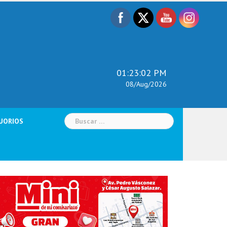
01:23:03 PM
08/Aug/2026
Buscar:
UORIOS