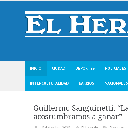
Skip
to
content
INICIO
CIUDAD
DEPORTES
POLICIALES
INTERCULTURALIDAD
BARRIOS
NACIONALES
Guillermo Sanguinetti: “La
acostumbramos a ganar”
15 diciembre, 2025
El Heraldo
Deportes