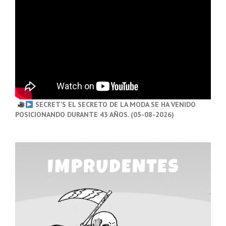
SECRET’S EL SECRETO DE LA MODA SE HA VENIDO
POSICIONANDO DURANTE 43 AÑOS. (05-08-2026)