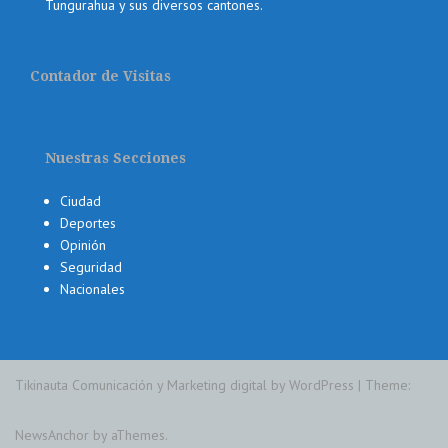
Tungurahua y sus diversos cantones.
Contador de Visitas
Nuestras Secciones
Ciudad
Deportes
Opinión
Seguridad
Nacionales
Tikinauta Comunicación y Marketing digital by WordPress
|
Theme:
NewsAnchor
by aThemes.