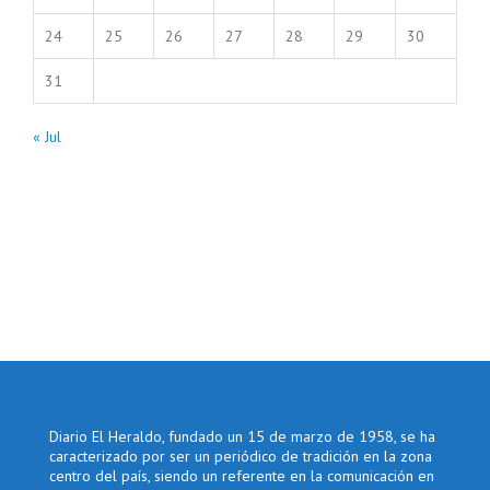
24
25
26
27
28
29
30
31
« Jul
Diario El Heraldo, fundado un 15 de marzo de 1958, se ha
caracterizado por ser un periódico de tradición en la zona
centro del país, siendo un referente en la comunicación en