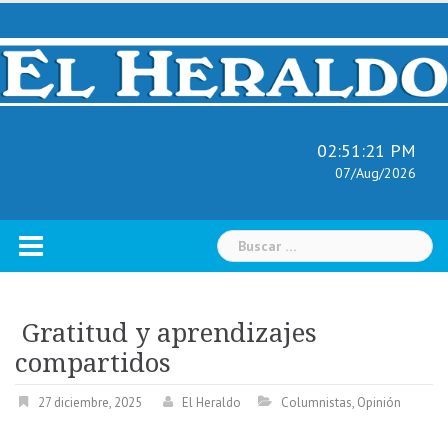
Skip
to
content
02:51:22 PM
07/Aug/2026
Buscar:
Gratitud y aprendizajes
compartidos
27 diciembre, 2025
El Heraldo
Columnistas
,
Opinión