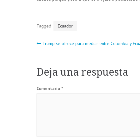
Tagged
Ecuador
Navegación
Trump se ofrece para mediar entre Colombia y Ec
de
Deja una respuesta
entradas
Comentario
*