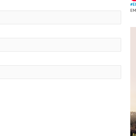
#E
EM