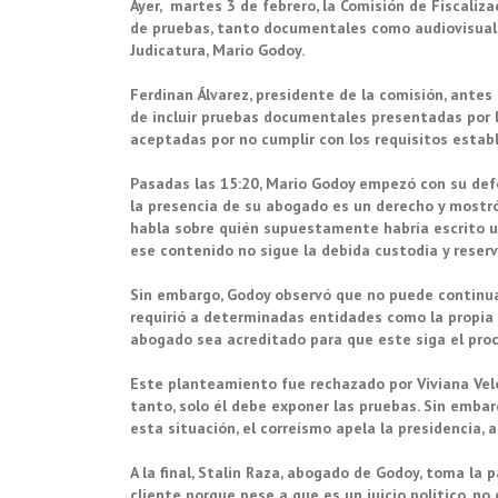
Ayer, martes 3 de febrero, la Comisión de Fiscaliza
de pruebas, tanto documentales como audiovisuales,
Judicatura, Mario Godoy.
Ferdinan Álvarez
, presidente de la comisión, antes
de incluir pruebas documentales presentadas por 
aceptadas por no cumplir con los requisitos establ
Pasadas las 15:20, Mario Godoy empezó con su defe
la presencia de su abogado es un derecho y mostró
habla sobre quién supuestamente habría escrito un
ese contenido no sigue la debida custodia y reserva
Sin embargo, Godoy observó que no puede continu
requirió a determinadas entidades como la propia J
abogado sea acreditado para que este siga el proc
Este planteamiento fue rechazado por Viviana Veloz,
tanto, solo él debe exponer las pruebas. Sin embar
esta situación, el correísmo apela la presidencia,
A la final, Stalin Raza, abogado de Godoy, toma la p
cliente porque pese a que es un juicio político, no d