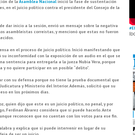
ción de la
Asamblea Nacional
inició la fase de sustentación
 en el juicio político contra el presidente del Consejo de la
 de dar inicio a la sesión, envió un mensaje sobre la negativa
#E
los asambleístas correístas, y mencionó que estas no fueron
ÍD
ecidos.
nsa en el proceso de juicio político. Inició manifestando que
 su inconformidad con la exposición de un audio en el que se
a sentencia para entregarla a la jueza Nubia Vera, porque
 y no quiere participar en un posible “delito”.
ar con su defensa porque no tiene la prueba documental que
udicatura y Ministerio del Interior. Además, solicitó que su
eso en los próximos días.
 quien dijo que este es un juicio político, no penal, y por
go, Ferdinan Álvarez considera que sí puede hacerlo. Ante
 aunque reconocen que no cuentan con los votos para ese fin.
alabra y explica que sí puede intervenir en lugar de su
eja de ser un juicio.