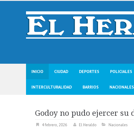
Skip
to
content
INICIO
CIUDAD
DEPORTES
POLICIALES
INTERCULTURALIDAD
BARRIOS
NACIONALES
Godoy no pudo ejercer su 
4 febrero, 2026
El Heraldo
Nacionales