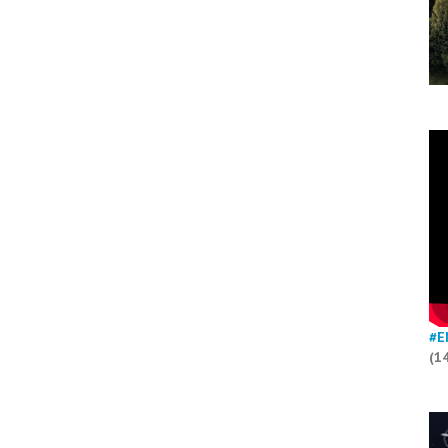
#E
(1