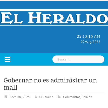
Skip
to
content
05:12:16 AM
07/Aug/2026
Buscar:
Gobernar no es administrar un
mall
7 octubre, 2025
El Heraldo
Columnistas
,
Opinión