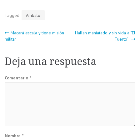
Tagged
Ambato
Navegación
Macará escala y tiene misión
Hallan maniatado y sin vida a “El
militar
Tuerto”
de
Deja una respuesta
entradas
Comentario
*
Nombre
*