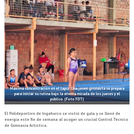
Máxima concentración en el tapiz. Una joven gimnasta se prepara
para iniciar su rutina bajo la atenta mirada de los jueces y el
público. (Foto FDT)
El Polideportivo de Ingahurco se vistió de gala y se llenó de
energía este fin de semana al acoger un crucial Control Técnico
de Gimnasia Artística.