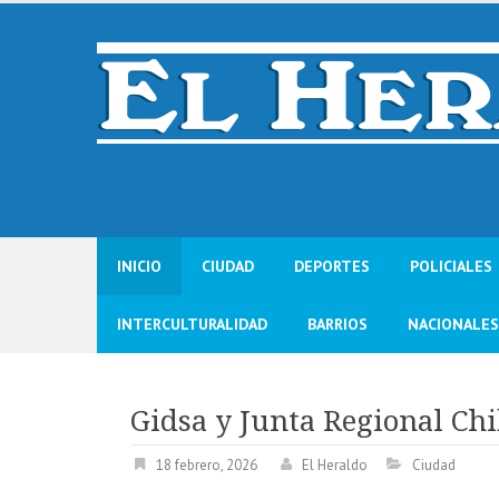
Skip
to
content
INICIO
CIUDAD
DEPORTES
POLICIALES
INTERCULTURALIDAD
BARRIOS
NACIONALES
Gidsa y Junta Regional Ch
18 febrero, 2026
El Heraldo
Ciudad