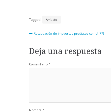
Tagged
Ambato
Navegación
Recaudación de impuestos prediales con el 7%
de
Deja una respuesta
entradas
Comentario
*
Nombre
*