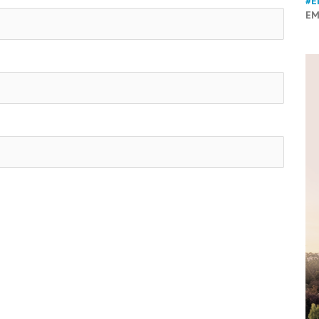
#E
EM