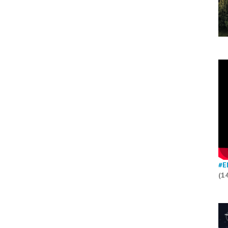
#E
(1