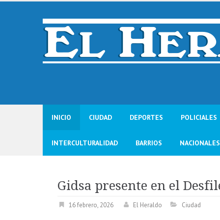
Skip
to
content
INICIO
CIUDAD
DEPORTES
POLICIALES
INTERCULTURALIDAD
BARRIOS
NACIONALES
Gidsa presente en el Desfil
16 febrero, 2026
El Heraldo
Ciudad