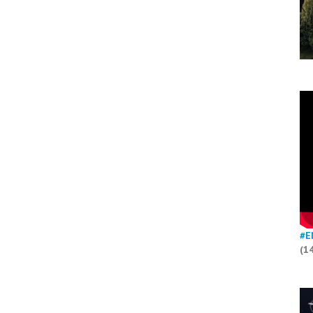
#E
(1