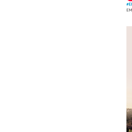
#E
EM