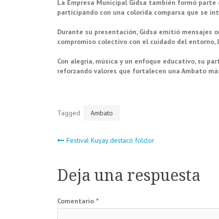
La Empresa Municipal Gidsa también formó parte del
participando con una colorida comparsa que se inte
Durante su presentación, Gidsa emitió mensajes o
compromiso colectivo con el cuidado del entorno, la
Con alegría, música y un enfoque educativo, su part
reforzando valores que fortalecen una Ambato más
Tagged
Ambato
Navegación
Festival Kuyay destacó folclor
de
Deja una respuesta
entradas
Comentario
*