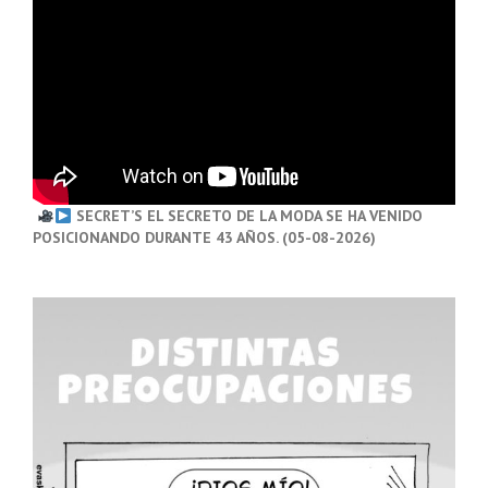
SECRET’S EL SECRETO DE LA MODA SE HA VENIDO
POSICIONANDO DURANTE 43 AÑOS. (05-08-2026)