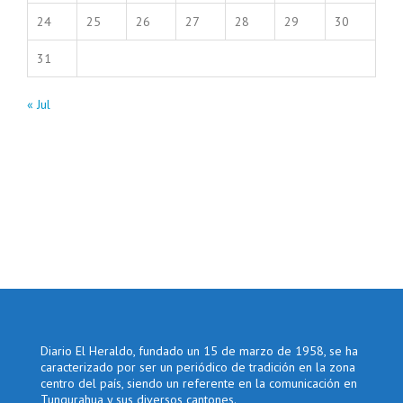
24
25
26
27
28
29
30
31
« Jul
Diario El Heraldo, fundado un 15 de marzo de 1958, se ha
caracterizado por ser un periódico de tradición en la zona
centro del país, siendo un referente en la comunicación en
Tungurahua y sus diversos cantones.