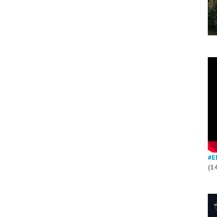
#E
(1