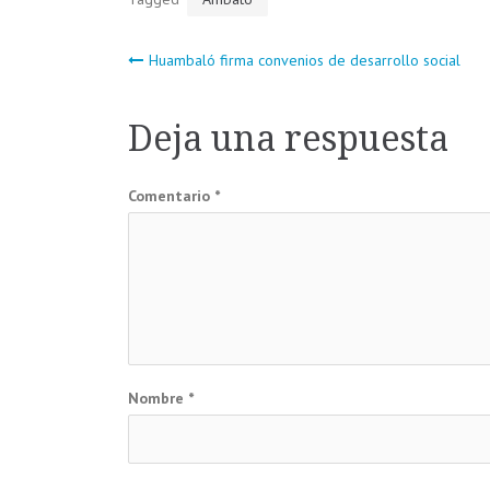
Navegación
Huambaló firma convenios de desarrollo social
de
Deja una respuesta
entradas
Comentario
*
Nombre
*