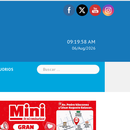
09:20:00 AM
06/Aug/2026
Buscar:
UORIOS