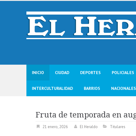
Skip
to
content
INICIO
CIUDAD
DEPORTES
POLICIALES
INTERCULTURALIDAD
BARRIOS
NACIONALES
Fruta de temporada en au
21 enero, 2026
El Heraldo
Titulares