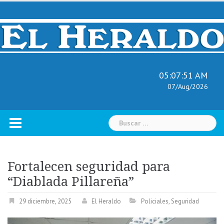
Skip
to
content
05:07:52 AM
07/Aug/2026
Buscar:
Fortalecen seguridad para
“Diablada Pillareña”
29 diciembre, 2025
El Heraldo
Policiales
,
Seguridad