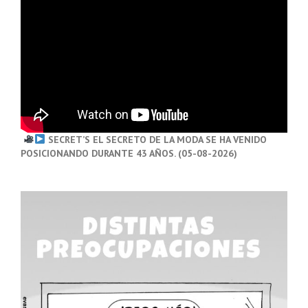
SECRET’S EL SECRETO DE LA MODA SE HA VENIDO
POSICIONANDO DURANTE 43 AÑOS. (05-08-2026)