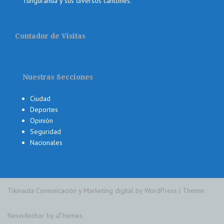
Tungurahua y sus diversos cantones.
Contador de Visitas
Nuestras Secciones
Ciudad
Deportes
Opinión
Seguridad
Nacionales
Tikinauta Comunicación y Marketing digital by WordPress
|
Theme:
NewsAnchor
by aThemes.