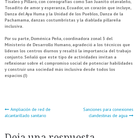
Tisaleo y Píllaro, con coreografías como San Juanito otavaleño,
Tosadito de amor y esperanza, Ecuador, un corazón que incluye,
Danza del Aya Huma y la Unidad de los Pueblos, Danza de la
Pachamama, danzas costumbristas y la diablada pillareña
inclusiva.
Por su parte, Doménica Peña, coordinadora zonal 3 del
Ministerio de Desarrollo Humano, agradeció a los técnicos que
lideran los centros diurnos y resaltó la importancia del trabajo
conjunto. Señaló que este tipo de actividades invitan a
reflexionar sobre el compromiso social de potenciar habilidades
y construir una sociedad más inclusiva desde todos los
espacios.(I)
Navegación
Ampliación de red de
Sanciones para conexiones
alcantarillado sanitario
clandestinas de agua
de
Deja una respuesta