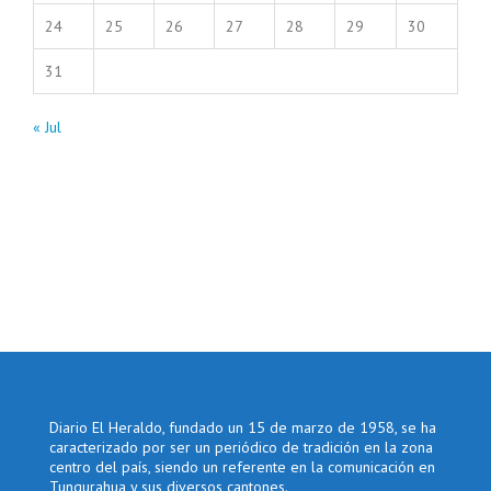
24
25
26
27
28
29
30
31
« Jul
Diario El Heraldo, fundado un 15 de marzo de 1958, se ha
caracterizado por ser un periódico de tradición en la zona
centro del país, siendo un referente en la comunicación en
Tungurahua y sus diversos cantones.