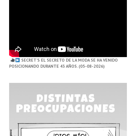
SECRET’S EL SECRETO DE LA MODA SE HA VENIDO
POSICIONANDO DURANTE 43 AÑOS. (05-08-2026)