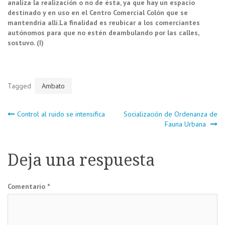
analiza la realización o no de ésta, ya que hay un espacio
destinado y en uso en el Centro Comercial Colón que se
mantendría allí.La finalidad es reubicar a los comerciantes
autónomos para que no estén deambulando por las calles,
sostuvo. (I)
Tagged
Ambato
Navegación
Control al ruido se intensifica
Socialización de Ordenanza de
Fauna Urbana
de
Deja una respuesta
entradas
Comentario
*