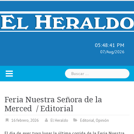
Skip
to
content
05:48:42 PM
07/Aug/2026
Buscar:
Feria Nuestra Señora de la
Merced / Editorial
16 febrero, 2026
El Heraldo
Editorial
,
Opinión
El día de ayer tuvo lugar la última corrida de la Feria Nuestra