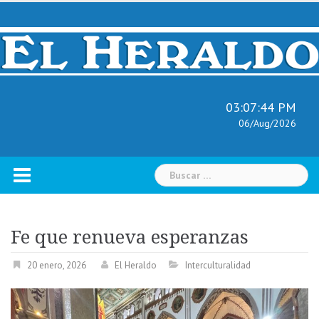
Skip
to
content
03:07:45 PM
06/Aug/2026
Buscar:
Fe que renueva esperanzas
20 enero, 2026
El Heraldo
Interculturalidad