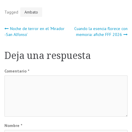
Tagged
Ambato
Navegación
Noche de terror en el ‘Mirador
Cuando la esencia florece con
-San Alfonso’
memoria: afiche FFF 2026
de
Deja una respuesta
entradas
Comentario
*
Nombre
*