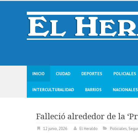
Skip
to
content
INICIO
CIUDAD
DEPORTES
POLICIALES
INTERCULTURALIDAD
BARRIOS
NACIONALES
Falleció alrededor de la ‘
12 junio, 2026
El Heraldo
Policiales
,
Segu