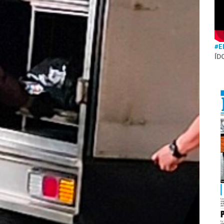
#E
ÍD