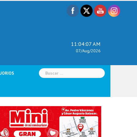
11:04:08 AM
07/Aug/2026
Buscar:
UORIOS