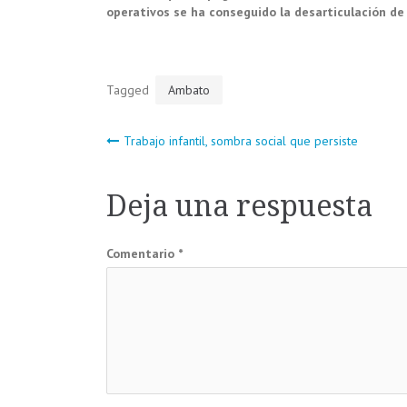
operativos se ha conseguido la desarticulación de b
Tagged
Ambato
Navegación
Trabajo infantil, sombra social que persiste
de
Deja una respuesta
entradas
Comentario
*