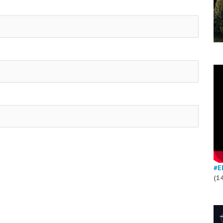
#E
(1