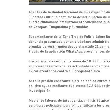
Personal policial aplicó las aprehe
Agentes de la Unidad Nacional de Investigación An
‘Libertad 688’ que permitió la desarticulación de 
cuatro ciudadanos presuntamente vinculados al del
de Cotopaxi, Tungurahua y Sucumbíos.
El comandante de la Zona Tres de Policía, Jaime Rua
denuncia presentada por un ciudadano administrado
prendas de vestir, quien desde el pasado 21 de m
través de la aplicación WhatsApp, provenientes de
Los antisociales exigían la suma de 10.000 dólare
el normal desarrollo de las actividades comerciale
evitar atentados contra su integridad física.
Ante la presión constante ejercida por los extorsio
solicitó ayuda mediante el sistema ECU-911, acti
investigación.
Mediante labores de inteligencia, análisis técnico 
servidores policiales lograron identificar a los p