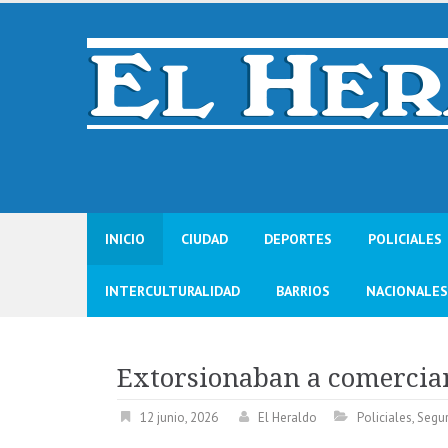
Skip
to
content
INICIO
CIUDAD
DEPORTES
POLICIALES
INTERCULTURALIDAD
BARRIOS
NACIONALES
Extorsionaban a comercia
12 junio, 2026
El Heraldo
Policiales
,
Segu