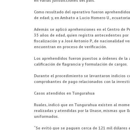
en varias jurisdicciones del país.
Como resultado del operativo fueron aprehendidos 
de edad; y, en Ambato a Lucio Homero U., ecuatoria
Además se aplicó aprehensiones en el Centro de Pri
35 años de edad, quien registra antecedentes por t
fiscalización y a José Antonio P., de nacionalidad
encuentran en proceso de verificación.
Los aprehendidos fueron puestos a órdenes de la 
calificación de flagrancia y formulación de cargos.
Durante el procedimiento se levantaron indicios co
comprobantes de pago relacionados con la investi
Casos atendidos en Tungurahua
Ruales, indicó que en Tungurahua existen al mome
realizadas y atendidas por la Unase, mismas que lle
uniformados.
“Se evitó que se paguen cerca de 121 mil dólares e