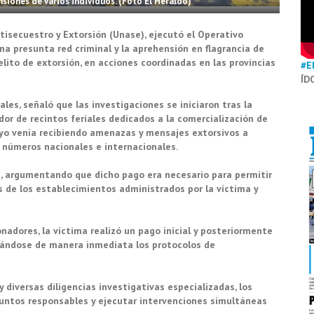
nsiones de varios individuos. (Foto El Heraldo)
tisecuestro y Extorsión (Unase), ejecutó el Operativo
una presunta red criminal y la aprehensión en flagrancia de
ito de extorsión, en acciones coordinadas en las provincias
#E
ÍD
les, señaló que las investigaciones se iniciaron tras la
r de recintos feriales dedicados a la comercialización de
ayo venía recibiendo amenazas y mensajes extorsivos a
 números nacionales e internacionales.
s, argumentando que dicho pago era necesario para permitir
s de los establecimientos administrados por la víctima y
nadores, la víctima realizó un pago inicial y posteriormente
vándose de manera inmediata los protocolos de
y diversas diligencias investigativas especializadas, los
resuntos responsables y ejecutar intervenciones simultáneas