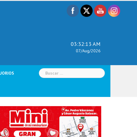
03:32:15 AM
07/Aug/2026
Buscar:
UORIOS