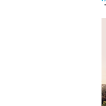
#E
EM