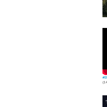
#E
(1