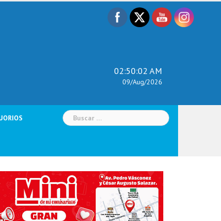
02:50:03 AM
09/Aug/2026
Buscar:
UORIOS