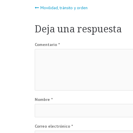
Navegación
Movilidad, tránsito y orden
de
Deja una respuesta
entradas
Comentario
*
Nombre
*
Correo electrónico
*