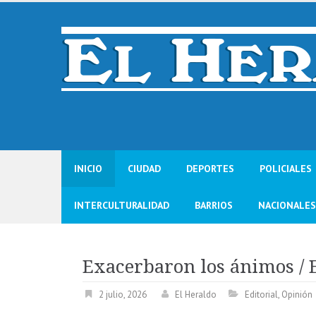
Skip
to
content
INICIO
CIUDAD
DEPORTES
POLICIALES
INTERCULTURALIDAD
BARRIOS
NACIONALES
Exacerbaron los ánimos / E
2 julio, 2026
El Heraldo
Editorial
,
Opinión