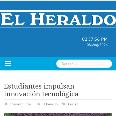
Skip
to
content
02:57:37 PM
08/Aug/2026
Buscar:
Estudiantes impulsan
innovación tecnológica
16 marzo, 2026
El Heraldo
Ciudad