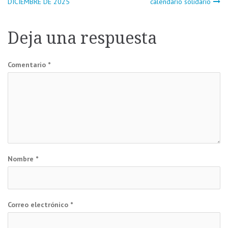
DICIEMBRE DE 2025
calendario solidario
de
Deja una respuesta
entradas
Comentario
*
Nombre
*
Correo electrónico
*