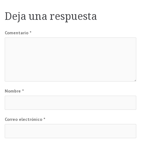
de
Deja una respuesta
entradas
Comentario
*
Nombre
*
Correo electrónico
*