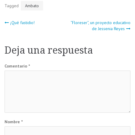
Tagged
Ambato
Navegación
¡Qué fastidio!
“Floreser”, un proyecto educativo
de Jessenia Reyes
de
Deja una respuesta
entradas
Comentario
*
Nombre
*