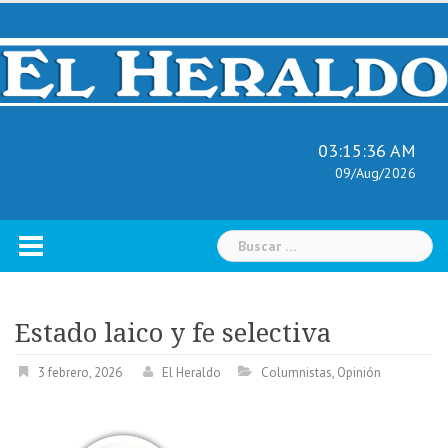
Skip
to
content
03:15:37 AM
09/Aug/2026
Buscar:
Estado laico y fe selectiva
3 febrero, 2026
El Heraldo
Columnistas
,
Opinión