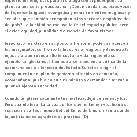
expresiones religiosas para el diálogo con el poder político
plantea una seria preocupación. ¿Dónde quedan las otras voces
de fe, como la iglesia evangélica y otras corrientes religiosas y
sociales, que también acompañan a los sectores empobrecidos
del país? La laicidad no excluye la fe del espacio público, pero
sí exige equidad, pluralidad y ausencia de favoritismos.
Jesucristo fue claro en su postura frente al poder: se acercó a
los marginados, confrontó la hipocresía religiosa y denunció la
injusticia, aun cuando ello le costó la vida. Siguiendo su
ejemplo, la Iglesia está llamada a ser conciencia crítica de la
nación, no socia silenciosa del Estado. Su rol es exigir el
cumplimiento del plan de gobierno ofrecido en campaña,
acompañar al pueblo en su sufrimiento y demandar cuentas a
quienes ejercen autoridad.
Cuando la Iglesia calla ante la injusticia, deja de ser sal y luz.
Pero cuando levanta la voz por los que no tienen voz, honra su
vocación y da testimonio fiel del Reino de Dios, un Reino donde
la justicia no se agradece: se practica. (O)