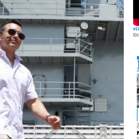
#E
ÍD