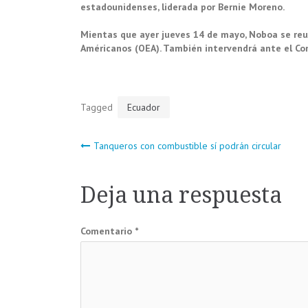
estadounidenses, liderada por Bernie Moreno.
Mientas que ayer jueves 14 de mayo, Noboa se reun
Américanos (OEA). También intervendrá ante el Co
Tagged
Ecuador
Navegación
Tanqueros con combustible sí podrán circular
de
Deja una respuesta
entradas
Comentario
*