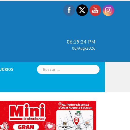
06:15:25 PM
06/Aug/2026
Buscar:
UORIOS