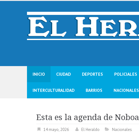
Skip
to
content
INICIO
CIUDAD
DEPORTES
POLICIALES
INTERCULTURALIDAD
BARRIOS
NACIONALES
Esta es la agenda de Noboa 
14 mayo, 2026
El Heraldo
Nacionales