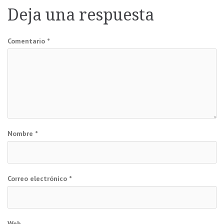
entradas
Deja una respuesta
Comentario
*
Nombre
*
Correo electrónico
*
Web