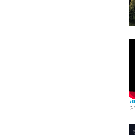
#E
(1