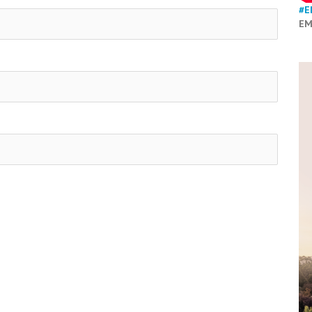
#E
EM