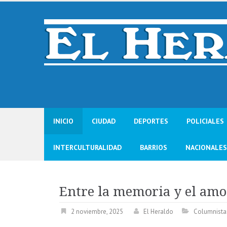
Skip
to
content
INICIO
CIUDAD
DEPORTES
POLICIALES
INTERCULTURALIDAD
BARRIOS
NACIONALES
Entre la memoria y el am
2 noviembre, 2025
El Heraldo
Columnista