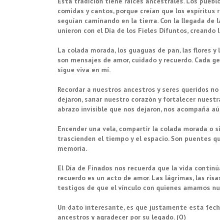
Esta tradición tiene raíces ancestrales. Los puebl
comidas y cantos, porque creían que los espíritus
seguían caminando en la tierra. Con la llegada de la
unieron con el Día de los Fieles Difuntos, creando
La colada morada, los guaguas de pan, las flores 
son mensajes de amor, cuidado y recuerdo. Cada ges
sigue viva en mí.
Recordar a nuestros ancestros y seres queridos no 
dejaron, sanar nuestro corazón y fortalecer nuestra
abrazo invisible que nos dejaron, nos acompaña aú
Encender una vela, compartir la colada morada o s
trascienden el tiempo y el espacio. Son puentes q
memoria.
El Día de Finados nos recuerda que la vida contin
recuerdo es un acto de amor. Las lágrimas, las ri
testigos de que el vínculo con quienes amamos n
Un dato interesante, es que justamente esta fecha 
ancestros y agradecer por su legado. (O)