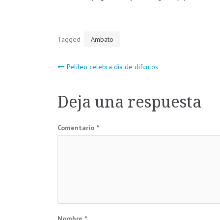
Tagged
Ambato
Navegación
Pelileo celebra día de difuntos
de
Deja una respuesta
entradas
Comentario
*
Nombre
*