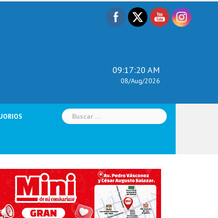
09:17:21 AM
08/Aug/2026
Buscar:
UORIOS