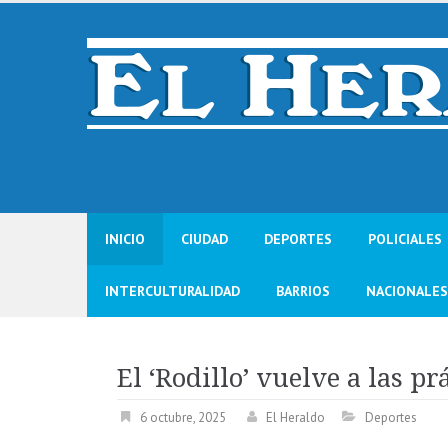
Skip
to
content
INICIO
CIUDAD
DEPORTES
POLICIALES
INTERCULTURALIDAD
BARRIOS
NACIONALES
El ‘Rodillo’ vuelve a las pr
6 octubre, 2025
El Heraldo
Deportes