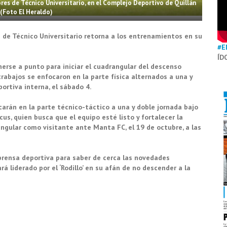
ores de Técnico Universitario, en el Complejo Deportivo de Quillán
(Foto El Heraldo)
s de Técnico Universitario retorna a los entrenamientos en su
#E
ÍD
rse a punto para iniciar el cuadrangular del descenso
trabajos se enfocaron en la parte física alternados a una y
ortiva interna, el sábado 4.
rán en la parte técnico-táctico a una y doble jornada bajo
s, quien busca que el equipo esté listo y fortalecer la
gular como visitante ante Manta FC, el 19 de octubre, a las
prensa deportiva para saber de cerca las novedades
rá liderado por el ‘Rodillo’ en su afán de no descender a la