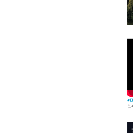
#E
(1