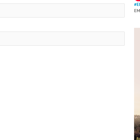
#E
EM