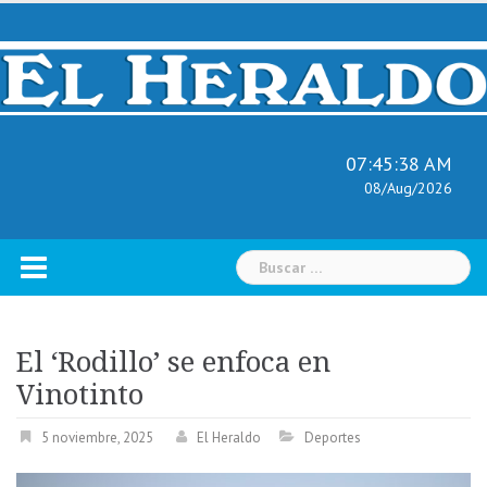
Skip
to
content
07:45:39 AM
08/Aug/2026
Buscar:
El ‘Rodillo’ se enfoca en
Vinotinto
5 noviembre, 2025
El Heraldo
Deportes