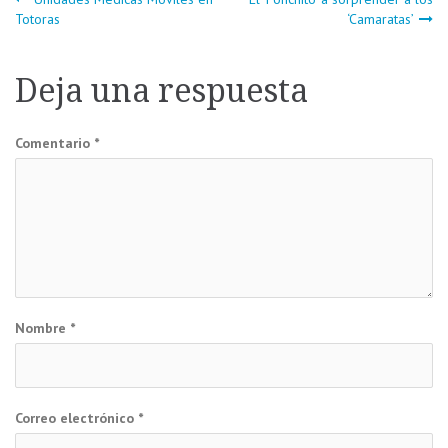
Navegación
Totoras
‘Camaratas’
de
Deja una respuesta
entradas
Comentario
*
Nombre
*
Correo electrónico
*