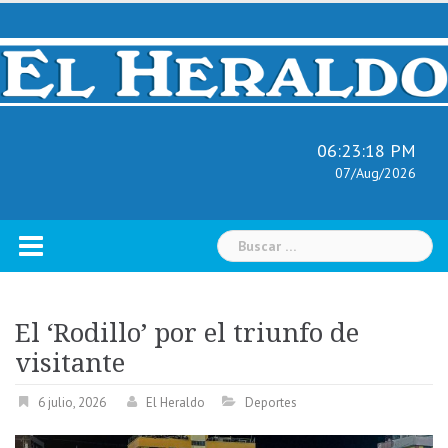
Skip
to
content
06:23:19 PM
07/Aug/2026
Buscar:
El ‘Rodillo’ por el triunfo de
visitante
6 julio, 2026
El Heraldo
Deportes