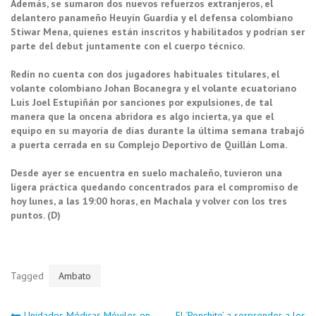
Además, se sumaron dos nuevos refuerzos extranjeros, el
delantero panameño Heuyín Guardia y el defensa colombiano
Stiwar Mena, quienes están inscritos y habilitados y podrían ser
parte del debut juntamente con el cuerpo técnico.
Redín no cuenta con dos jugadores habituales titulares, el
volante colombiano Johan Bocanegra y el volante ecuatoriano
Luis Joel Estupiñán por sanciones por expulsiones, de tal
manera que la oncena abridora es algo incierta, ya que el
equipo en su mayoría de días durante la última semana trabajó
a puerta cerrada en su Complejo Deportivo de Quillán Loma.
Desde ayer se encuentra en suelo machaleño, tuvieron una
ligera práctica quedando concentrados para el compromiso de
hoy lunes, a las 19:00 horas, en Machala y volver con los tres
puntos. (D)
Tagged
Ambato
Unidades Médicas Móviles en
El ‘Ponchito’ a sorprender a los