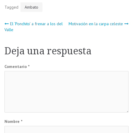
Tagged
Ambato
Navegación
El ‘Ponchito’ a frenar a los del
Motivación en la carpa celeste
Valle
de
Deja una respuesta
entradas
Comentario
*
Nombre
*