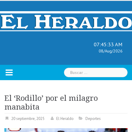
Skip
to
content
07:45:34 AM
08/Aug/2026
Buscar:
El ‘Rodillo’ por el milagro
manabita
20 septiembre, 2025
El Heraldo
Deportes