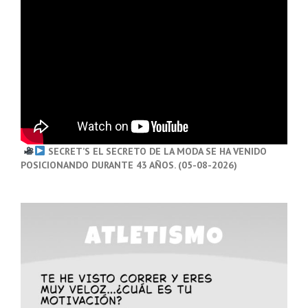
SECRET’S EL SECRETO DE LA MODA SE HA VENIDO
POSICIONANDO DURANTE 43 AÑOS. (05-08-2026)