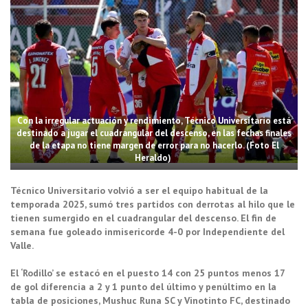
Con la irregular actuación y rendimiento, Técnico Universitario está
destinado a jugar el cuadrangular del descenso, en las fechas finales
de la etapa no tiene margen de error para no hacerlo. (Foto El
Heraldo)
Técnico Universitario volvió a ser el equipo habitual de la
temporada 2025, sumó tres partidos con derrotas al hilo que le
tienen sumergido en el cuadrangular del descenso. El fin de
semana fue goleado inmisericorde 4-0 por Independiente del
Valle.
El ‘Rodillo’ se estacó en el puesto 14 con 25 puntos menos 17
de gol diferencia a 2 y 1 punto del último y penúltimo en la
tabla de posiciones, Mushuc Runa SC y Vinotinto FC, destinado