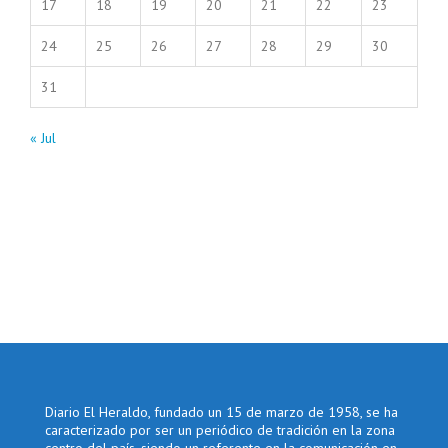
17
18
19
20
21
22
23
24
25
26
27
28
29
30
31
« Jul
Diario El Heraldo, fundado un 15 de marzo de 1958, se ha
caracterizado por ser un periódico de tradición en la zona
centro del país, siendo un referente en la comunicación en