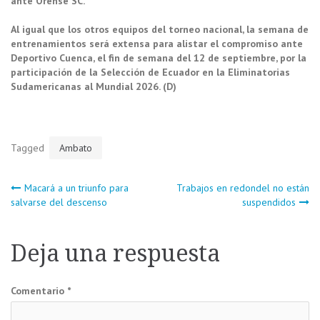
ante Orense SC.
Al igual que los otros equipos del torneo nacional, la semana de
entrenamientos será extensa para alistar el compromiso ante
Deportivo Cuenca, el fin de semana del 12 de septiembre, por la
participación de la Selección de Ecuador en la Eliminatorias
Sudamericanas al Mundial 2026. (D)
Tagged
Ambato
Navegación
Macará a un triunfo para
Trabajos en redondel no están
salvarse del descenso
suspendidos
de
Deja una respuesta
entradas
Comentario
*