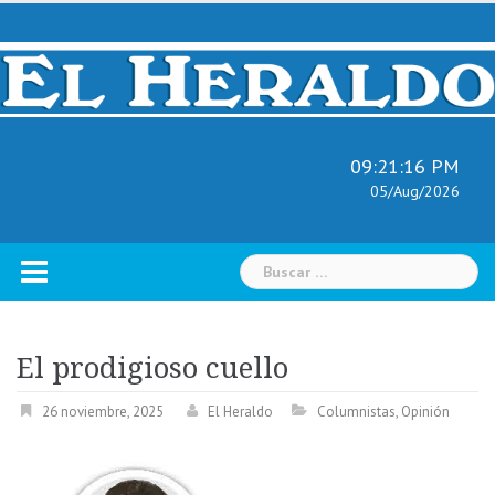
Skip
to
content
09:21:17 PM
05/Aug/2026
Buscar:
El prodigioso cuello
26 noviembre, 2025
El Heraldo
Columnistas
,
Opinión