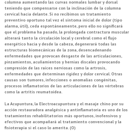
columna aumentando las curvas normales lumbar y dorsal
teniendo que compensarse con la inclinación de la columna
cervical hacia delante. Si no recibimos un tratamiento
preventivo oportuno tal vez el síntoma inicial de dolor (tipo
alarma, útil), ceda espontáneamente, pero ello no significará
que el problema ha pasado, la prolongada contractura muscular
alterará tanto la circulación local y cerebral como el flujo
energético hacia y desde la cabeza, degenerará todas las
estructuras biomecánicas de la zona, desencadenando
enfermedades que provocan desgaste de las articulaciones,
pinzamientos, acuñamientos y hernias discales provocando
compresión de las raíces nerviosas como la artrosis,
enfermedades que determinan rigidez y dolor cervical. Otras
causas son tumores, infecciones o anomalías congénitas,
procesos inflamatorios de las articulaciones de las vértebras
como la artritis reumatoidea.
La Acupuntura, la Electroacupuntura y el masaje chino por su
acción restauradora analgésica y antinflamatoria es uno de los
tratamientos rehabilitatorios más oportunos, inofensivos y
efectivos que acompañará al tratamiento convencional y la
fisioterapia si el caso lo amerita. (O)