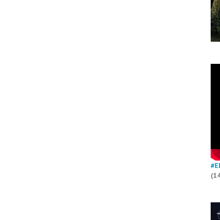
#E
(1