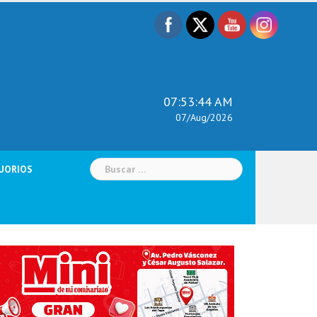
07:53:45 AM
07/Aug/2026
Buscar:
UORIOS