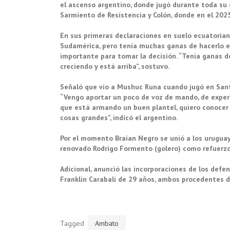
el ascenso argentino, donde jugó durante toda su 
Sarmiento de Resistencia y Colón, donde en el 2025
En sus primeras declaraciones en suelo ecuatoriano
Sudamérica, pero tenía muchas ganas de hacerlo e
importante para tomar la decisión. “Tenía ganas de 
creciendo y está arriba”, sostuvo.
Señaló que vio a Mushuc Runa cuando jugó en Sant
“Vengo aportar un poco de voz de mando, de experi
que está armando un buen plantel, quiero conocer
cosas grandes”, indicó el argentino.
Por el momento Braian Negro se unió a los uruguay
renovado Rodrigo Formento (golero) como refuerzo
Adicional, anunció las incorporaciones de los defen
Franklin Carabalí de 29 años, ambos procedentes de
Tagged
Ambato