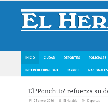
Skip
to
content
INICIO
CIUDAD
DEPORTES
POLICIALES
INTERCULTURALIDAD
BARRIOS
NACIONALES
El ‘Ponchito’ refuerza su 
23 enero, 2026
El Heraldo
Deportes