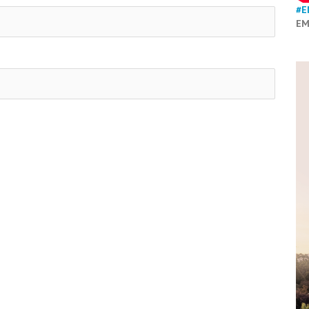
#E
EM