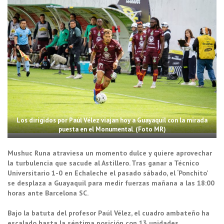
Los dirigidos por Paúl Vélez viajan hoy a Guayaquil con la mirada
puesta en el Monumental. (Foto MR)
Mushuc Runa atraviesa un momento dulce y quiere aprovechar
la turbulencia que sacude al Astillero. Tras ganar a Técnico
Universitario 1-0 en Echaleche el pasado sábado, el ‘Ponchito’
se desplaza a Guayaquil para medir fuerzas mañana a las 18:00
horas ante Barcelona SC.
Bajo la batuta del profesor Paúl Vélez, el cuadro ambateño ha
escalado hasta la séptima posición con 13 unidades,