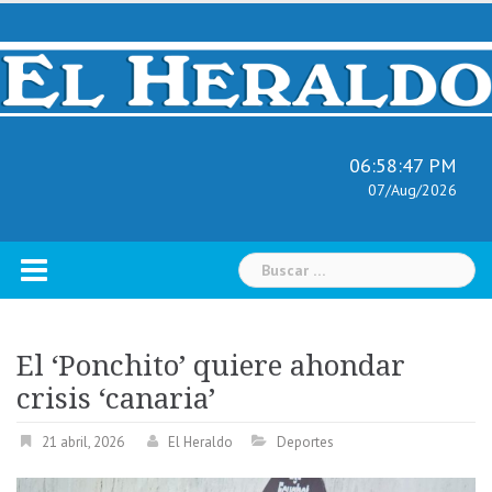
Skip
to
content
06:58:48 PM
07/Aug/2026
Buscar:
El ‘Ponchito’ quiere ahondar
crisis ‘canaria’
21 abril, 2026
El Heraldo
Deportes