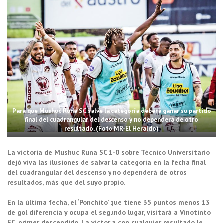
Para que Mushuc Runa SC salve la categoría deberá ganar su partido
final del cuadrangular del descenso y no dependerá de otro
resultado. (Foto MR-El Heraldo)
La victoria de Mushuc Runa SC 1-0 sobre Técnico Universitario
dejó viva las ilusiones de salvar la categoría en la fecha final
del cuadrangular del descenso y no dependerá de otros
resultados, más que del suyo propio.
En la última fecha, el ‘Ponchito’ que tiene 35 puntos menos 13
de gol diferencia y ocupa el segundo lugar, visitará a Vinotinto
FC, primer descendido. La victoria con cualquier resultado le