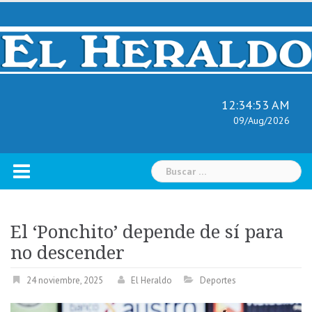
Skip
to
content
12:34:54 AM
09/Aug/2026
Buscar:
El ‘Ponchito’ depende de sí para
no descender
24 noviembre, 2025
El Heraldo
Deportes