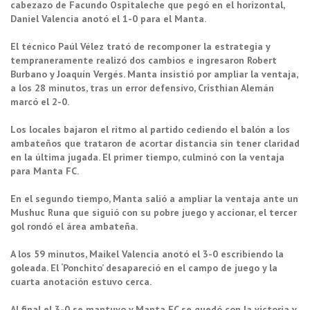
cabezazo de Facundo Ospitaleche que pegó en el horizontal,
Daniel Valencia anotó el 1-0 para el Manta.
El técnico Paúl Vélez trató de recomponer la estrategia y
tempraneramente realizó dos cambios e ingresaron Robert
Burbano y Joaquín Vergés. Manta insistió por ampliar la ventaja,
a los 28 minutos, tras un error defensivo, Cristhian Alemán
marcó el 2-0.
Los locales bajaron el ritmo al partido cediendo el balón a los
ambateños que trataron de acortar distancia sin tener claridad
en la última jugada. El primer tiempo, culminó con la ventaja
para Manta FC.
En el segundo tiempo, Manta salió a ampliar la ventaja ante un
Mushuc Runa que siguió con su pobre juego y accionar, el tercer
gol rondó el área ambateña.
A los 59 minutos, Maikel Valencia anotó el 3-0 escribiendo la
goleada. El ‘Ponchito’ desapareció en el campo de juego y la
cuarta anotación estuvo cerca.
Al final el 3-0 se mantuvo y Manta FC se quedó con la victoria y