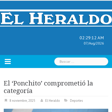
Skip
to
content
02:29:13 AM
07/Aug/2026
Buscar:
El ‘Ponchito’ comprometió la
categoría
8 noviembre, 2025
El Heraldo
Deportes