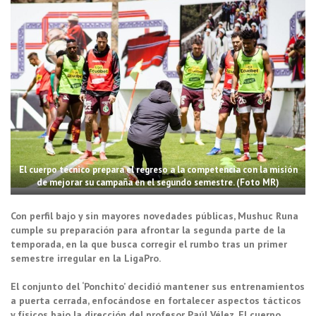
El cuerpo técnico prepara el regreso a la competencia con la misión
de mejorar su campaña en el segundo semestre. (Foto MR)
Con perfil bajo y sin mayores novedades públicas, Mushuc Runa
cumple su preparación para afrontar la segunda parte de la
temporada, en la que busca corregir el rumbo tras un primer
semestre irregular en la LigaPro.
El conjunto del ‘Ponchito’ decidió mantener sus entrenamientos
a puerta cerrada, enfocándose en fortalecer aspectos tácticos
y físicos bajo la dirección del profesor Paúl Vélez. El cuerpo