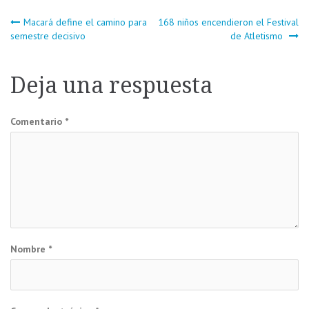
Navegación
Macará define el camino para
168 niños encendieron el Festival
semestre decisivo
de Atletismo
de
Deja una respuesta
entradas
Comentario
*
Nombre
*