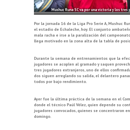
Mushuc Runa SC va por una victoria y los tres 
Por la jornada 16 de la Liga Pro Serie A, Mushuc Run
el estadio de Echaleche, hoy. El conjunto ambateñ
mala racha e irse a la paralización del campeonat
llega motivado en la zona alta de la tabla de posi
Durante la semana de entrenamientos que la efectu
jugadores se acoplen al gramado y saquen provecho 
tres jugadores extranjeros, uno de ellos confirmad
dos siguen arreglando su salida, el delantero pan
todos por bajo rendimiento.
Ayer fue la última práctica de la semana en el Co
donde el técnico Paúl Vélez, quien depende su con
jugadores convocados, quienes se concentraron en 
domingo.