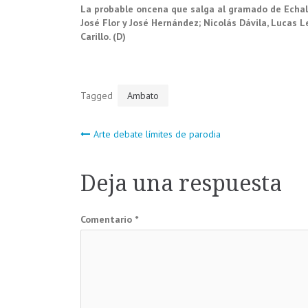
La probable oncena que salga al gramado de Echalec
José Flor y José Hernández; Nicolás Dávila, Lucas L
Carillo. (D)
Tagged
Ambato
Navegación
Arte debate límites de parodia
de
Deja una respuesta
entradas
Comentario
*