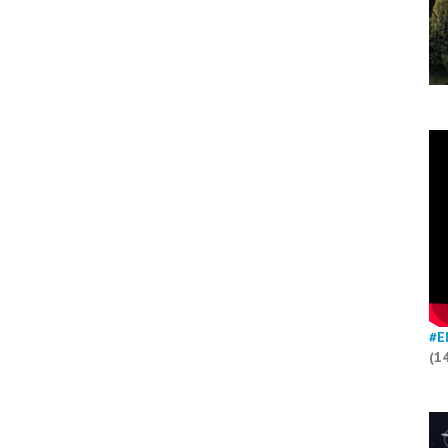
#E
(1