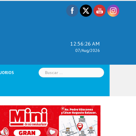
12:56:27 AM
07/Aug/2026
Buscar:
UORIOS