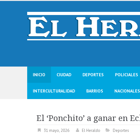
Skip
to
content
INICIO
CIUDAD
DEPORTES
POLICIALES
INTERCULTURALIDAD
BARRIOS
NACIONALES
El ‘Ponchito’ a ganar en E
31 mayo, 2026
El Heraldo
Deportes