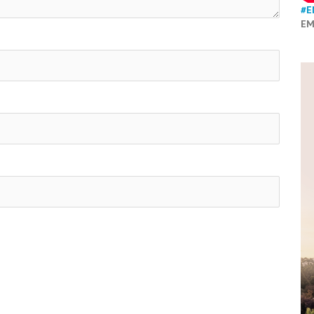
#E
EM