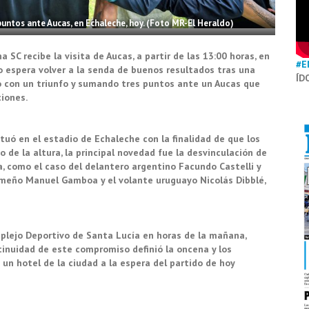
puntos ante Aucas, en Echaleche, hoy. (Foto MR-El Heraldo)
a SC recibe la visita de Aucas, a partir de las 13:00 horas, en
#E
o espera volver a la senda de buenos resultados tras una
ÍD
o con un triunfo y sumando tres puntos ante un Aucas que
ciones.
ó en el estadio de Echaleche con la finalidad de que los
de la altura, la principal novedad fue la desvinculación de
a, como el caso del delantero argentino Facundo Castelli y
ameño Manuel Gamboa y el volante uruguayo Nicolás Dibblé,
mplejo Deportivo de Santa Lucía en horas de la mañana,
tinuidad de este compromiso definió la oncena y los
un hotel de la ciudad a la espera del partido de hoy