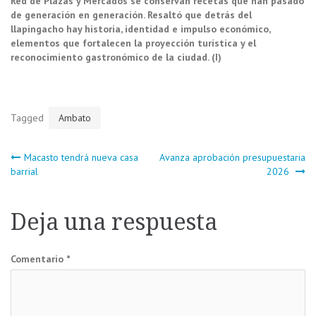
Red de Plazas y Mercados se conservan recetas que han pasado
de generación en generación. Resaltó que detrás del
llapingacho hay historia, identidad e impulso económico,
elementos que fortalecen la proyección turística y el
reconocimiento gastronómico de la ciudad. (I)
Tagged
Ambato
Navegación
Macasto tendrá nueva casa
Avanza aprobación presupuestaria
barrial
2026
de
Deja una respuesta
entradas
Comentario
*