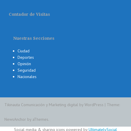
Contador de Visitas
Nuestras Secciones
Ciudad
Deportes
Opinión
Seguridad
Nacionales
Tikinauta Comunicación y Marketing digital by WordPress
|
Theme:
NewsAnchor
by aThemes.
Social media & sharing icons powered by
UltimatelySocial