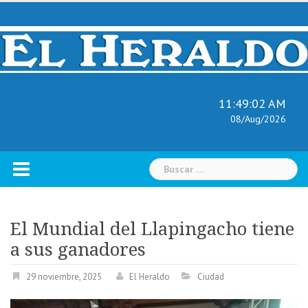
Skip
to
content
11:49:03 AM
08/Aug/2026
Buscar:
El Mundial del Llapingacho tiene
a sus ganadores
29 noviembre, 2025
El Heraldo
Ciudad