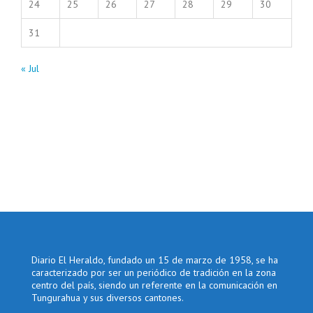
24
25
26
27
28
29
30
31
« Jul
Diario El Heraldo, fundado un 15 de marzo de 1958, se ha
caracterizado por ser un periódico de tradición en la zona
centro del país, siendo un referente en la comunicación en
Tungurahua y sus diversos cantones.