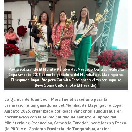
Paola Salazar de El Monito Peralvo del Mercado Central recibió la
Copa Ambato 2025 como la ganadora del Mundial del Llapingacho.
El segundo lugar fue para Carmita Escalante y el tercer lugar se
llevó Sonia Gallo. (Foto El Heraldo)
La Quinta de Juan León Mera fue el escenario para la
premiación a las ganadoras del Mundial de Llapingacho Copa
Ambato 2025, organizado por Reactivándonos Tungurahua en
coordinación con la Municipalidad de Ambato, el apoyo del
Ministerio de Producción, Comercio Exterior, Inversiones y Pesca
(MIPRO) y el Gobierno Provincial de Tungurahua, antier.