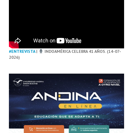
#ENTREVISTA
|
INDOAMÉRICA CELEBRA 41 AÑOS. (14-07-
2026)