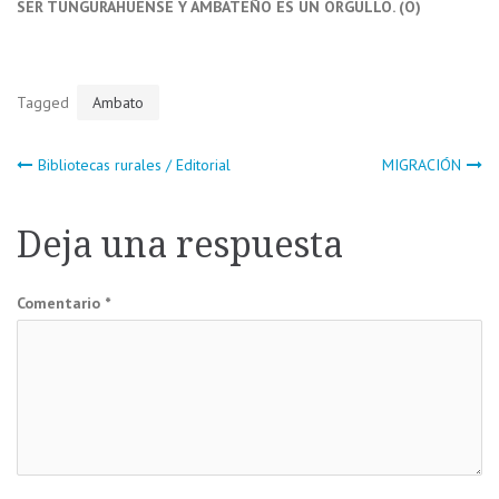
SER TUNGURAHUENSE Y AMBATEÑO ES UN ORGULLO. (O)
Tagged
Ambato
Navegación
Bibliotecas rurales / Editorial
MIGRACIÓN
de
Deja una respuesta
entradas
Comentario
*