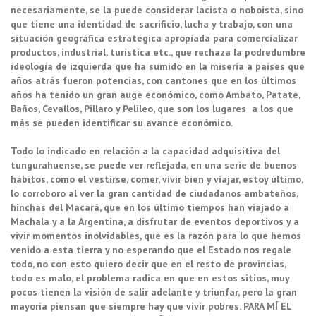
necesariamente, se la puede considerar lacista o noboista, sino
que tiene una identidad de sacrificio, lucha y trabajo, con una
situación geográfica estratégica apropiada para comercializar
productos, industrial, turística etc., que rechaza la podredumbre
ideología de izquierda que ha sumido en la miseria a países que
años atrás fueron potencias, con cantones que en los últimos
años ha tenido un gran auge económico, como Ambato, Patate,
Baños, Cevallos, Pillaro y Pelileo, que son los lugares a los que
más se pueden identificar su avance económico.
Todo lo indicado en relación a la capacidad adquisitiva del
tungurahuense, se puede ver reflejada, en una serie de buenos
hábitos, como el vestirse, comer, vivir bien y viajar, estoy último,
lo corroboro al ver la gran cantidad de ciudadanos ambateños,
hinchas del Macará, que en los último tiempos han viajado a
Machala y a la Argentina, a disfrutar de eventos deportivos y a
vivir momentos inolvidables, que es la razón para lo que hemos
venido a esta tierra y no esperando que el Estado nos regale
todo, no con esto quiero decir que en el resto de provincias,
todo es malo, el problema radica en que en estos sitios, muy
pocos tienen la visión de salir adelante y triunfar, pero la gran
mayoría piensan que siempre hay que vivir pobres.
PARA MÍ EL