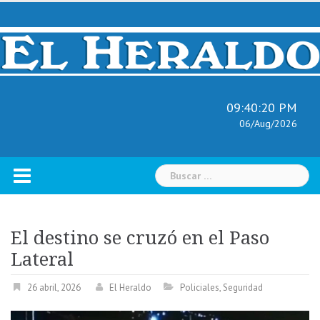
Skip
to
content
09:40:21 PM
06/Aug/2026
Buscar:
El destino se cruzó en el Paso
Lateral
26 abril, 2026
El Heraldo
Policiales
,
Seguridad