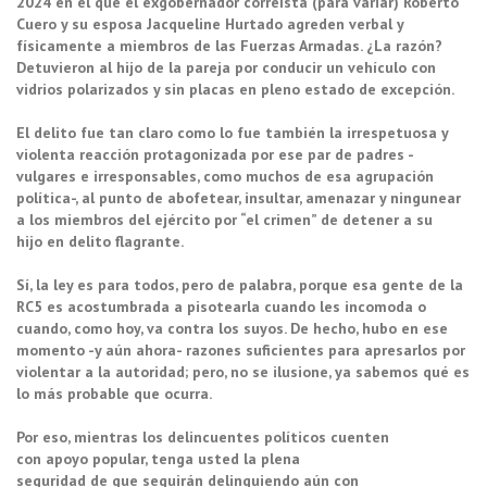
2024 en el que el exgobernador correísta (para variar) Roberto
Cuero y su esposa Jacqueline Hurtado agreden verbal y
físicamente a miembros de las Fuerzas Armadas. ¿La razón?
Detuvieron al hijo de la pareja por conducir un vehículo con
vidrios polarizados y sin placas en pleno estado de excepción.
El delito fue tan claro como lo fue también la irrespetuosa y
violenta reacción protagonizada por ese par de padres -
vulgares e irresponsables, como muchos de esa agrupación
política-, al punto de abofetear, insultar, amenazar y ningunear
a los miembros del ejército por “el crimen” de detener a su
hijo en delito flagrante.
Sí, la ley es para todos, pero de palabra, porque esa gente de la
RC5 es acostumbrada a pisotearla cuando les incomoda o
cuando, como hoy, va contra los suyos. De hecho, hubo en ese
momento -y aún ahora- razones suficientes para apresarlos por
violentar a la autoridad; pero, no se ilusione, ya sabemos qué es
lo más probable que ocurra.
Por eso, mientras los delincuentes políticos cuenten
con apoyo popular, tenga usted la plena
seguridad de que seguirán delinquiendo aún con