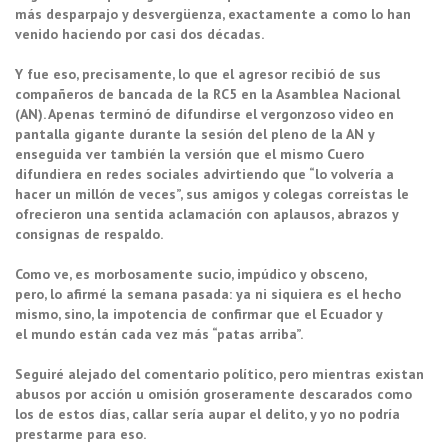
más desparpajo y desvergüenza, exactamente a como lo han
venido haciendo por casi dos décadas.
Y fue eso, precisamente, lo que el agresor recibió de sus
compañeros de bancada de la RC5 en la Asamblea Nacional
(AN). Apenas terminó de difundirse el vergonzoso video en
pantalla gigante durante la sesión del pleno de la AN y
enseguida ver también la versión que el mismo Cuero
difundiera en redes sociales advirtiendo que “lo volvería a
hacer un millón de veces”, sus amigos y colegas correístas le
ofrecieron una sentida aclamación con aplausos, abrazos y
consignas de respaldo.
Como ve, es morbosamente sucio, impúdico y obsceno,
pero, lo afirmé la semana pasada: ya ni siquiera es el hecho
mismo, sino, la impotencia de confirmar que el Ecuador y
el mundo están cada vez más “patas arriba”.
Seguiré alejado del comentario político, pero mientras existan
abusos por acción u omisión groseramente descarados como
los de estos días, callar sería aupar el delito, y yo no podría
prestarme para eso.