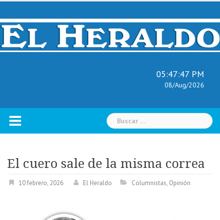
Skip
to
content
05:47:48 PM
08/Aug/2026
Buscar:
El cuero sale de la misma correa
10 febrero, 2026
El Heraldo
Columnistas
,
Opinión