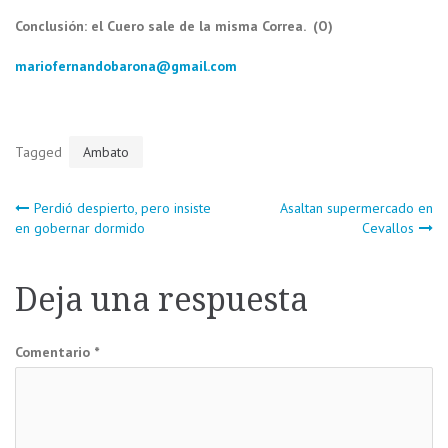
Conclusión: el Cuero sale de la misma Correa.
(O)
mariofernandobarona@gmail.com
Tagged
Ambato
Navegación
Perdió despierto, pero insiste
Asaltan supermercado en
en gobernar dormido
Cevallos
de
Deja una respuesta
entradas
Comentario
*